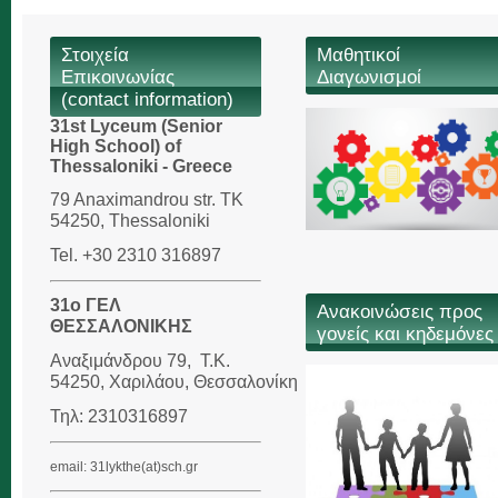
Στοιχεία
Μαθητικοί
Επικοινωνίας
Διαγωνισμοί
(contact information)
31st Lyceum (Senior
High School) of
Thessaloniki - Greece
79 Anaximandrou str. TK
54250, Thessaloniki
Tel. +30 2310 316897
31ο ΓΕΛ
Ανακοινώσεις προς
ΘΕΣΣΑΛΟΝΙΚΗΣ
γονείς και κηδεμόνες
Αναξιμάνδρου 79,
Τ.Κ.
54250, Χαριλάου,
Θεσσαλονίκη
Τηλ: 2310316897
email: 31lykthe(at)sch.gr