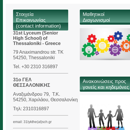
Στοιχεία
Μαθητικοί
Επικοινωνίας
Διαγωνισμοί
(contact information)
31st Lyceum (Senior
High School) of
Thessaloniki - Greece
79 Anaximandrou str. TK
54250, Thessaloniki
Tel. +30 2310 316897
31ο ΓΕΛ
Ανακοινώσεις προς
ΘΕΣΣΑΛΟΝΙΚΗΣ
γονείς και κηδεμόνες
Αναξιμάνδρου 79,
Τ.Κ.
54250, Χαριλάου,
Θεσσαλονίκη
Τηλ: 2310316897
email: 31lykthe(at)sch.gr