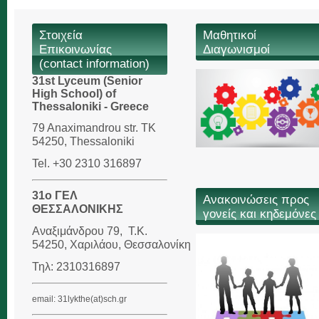
Στοιχεία
Μαθητικοί
Επικοινωνίας
Διαγωνισμοί
(contact information)
31st Lyceum (Senior
High School) of
Thessaloniki - Greece
79 Anaximandrou str. TK
54250, Thessaloniki
Tel. +30 2310 316897
31ο ΓΕΛ
Ανακοινώσεις προς
ΘΕΣΣΑΛΟΝΙΚΗΣ
γονείς και κηδεμόνες
Αναξιμάνδρου 79,
Τ.Κ.
54250, Χαριλάου,
Θεσσαλονίκη
Τηλ: 2310316897
email: 31lykthe(at)sch.gr